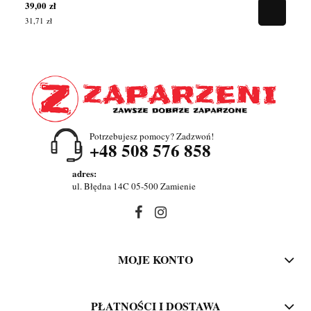
39,00 zł
39
31,71 zł
31,
Potrzebujesz pomocy? Zadzwoń!
+48 508 576 858
adres:
ul. Błędna 14C 05-500 Zamienie
MOJE KONTO
PŁATNOŚCI I DOSTAWA