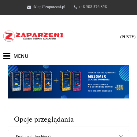
sklep@zaparzeni.pl
+48 508 576 858
(PUSTY)
Opcje przeglądania
Producent: (wybierz)