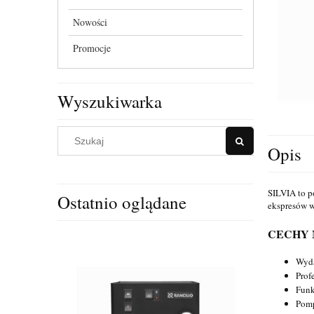
Nowości
Promocje
Wyszukiwarka
Opis
SILVIA to p
Ostatnio oglądane
ekspresów w
CECHY M
Wyda
Prof
Funk
Pomp