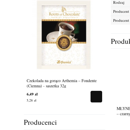
Rodzaj
Producent
Producent
Produ
Czekolada na gorąco Arthemia – Fondente
Kawa SIPSty
(Ciemna) - saszetka 32g
6,49 zł
39,00 zł
5,28 zł
31,71 zł
MŁYNEK
– czarn
Producenci