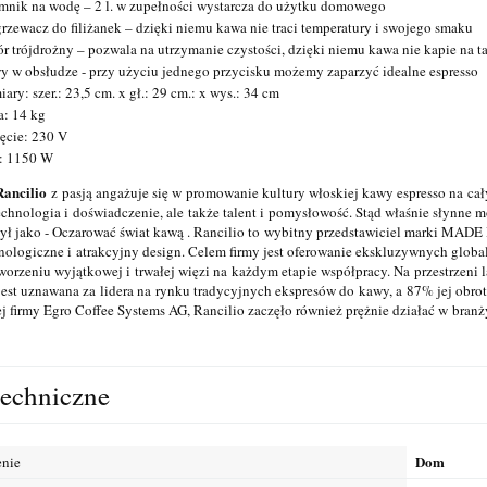
mnik na wodę – 2 l. w zupełności wystarcza do użytku domowego
rzewacz do filiżanek – dzięki niemu kawa nie traci temperatury i swojego smaku
r trójdrożny – pozwala na utrzymanie czystości, dzięki niemu kawa nie kapie na 
y w obsłudze - przy użyciu jednego przycisku możemy zaparzyć idealne espresso
ary: szer.: 23,5 cm. x gł.: 29 cm.: x wys.: 34 cm
: 14 kg
ęcie: 230 V
: 1150 W
Rancilio
z pasją angażuje się w promowanie kultury włoskiej kawy espresso na całym
echnologia i doświadczenie, ale także talent i pomysłowość. Stąd właśnie słynne mo
ył jako - Oczarować świat kawą . Rancilio to wybitny przedstawiciel marki MADE I
nologiczne i atrakcyjny design. Celem firmy jest oferowanie ekskluzywnych glob
orzeniu wyjątkowej i trwałej więzi na każdym etapie współpracy. Na przestrzeni l
jest uznawana za lidera na rynku tradycyjnych ekspresów do kawy, a 87% jej obro
ej firmy Egro Coffee Systems AG, Rancilio zaczęło również prężnie działać w bra
techniczne
Dom
enie