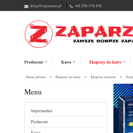
sklep@zaparzeni.pl
+48 508 576 858
Producent
Kawa
Ekspresy do kawy
»
»
»
Strona główna
Ekspresy do kawy
Ekspresy domowe
Trad
Menu
Supermarket
Producent
Kawa