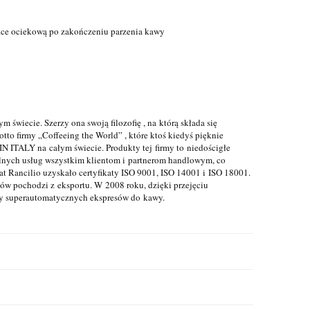
tace ociekową po zakończeniu parzenia kawy
 świecie. Szerzy ona swoją filozofię , na którą składa się
tto firmy „Coffeeing the World” , które ktoś kiedyś pięknie
N ITALY na całym świecie. Produkty tej firmy to niedościgłe
alnych usług wszystkim klientom i partnerom handlowym, co
at Rancilio uzyskało certyfikaty ISO 9001, ISO 14001 i ISO 18001.
tów pochodzi z eksportu. W 2008 roku, dzięki przejęciu
nży superautomatycznych ekspresów do kawy.