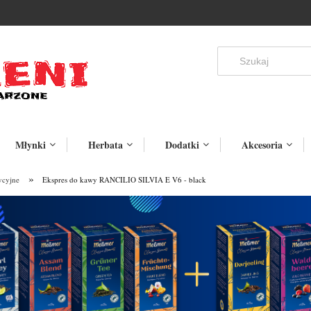
Młynki
Herbata
Dodatki
Akcesoria
»
ycyjne
Ekspres do kawy RANCILIO SILVIA E V6 - black