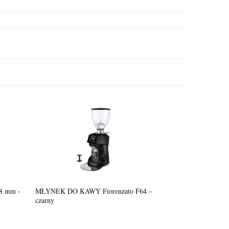
wn
Kawa ziarnista SIPSty Purple Rain 1000g
118,00 zł
om o
ości
95,93 zł
8 mm -
MŁYNEK DO KAWY Fiorenzato F64 –
czarny