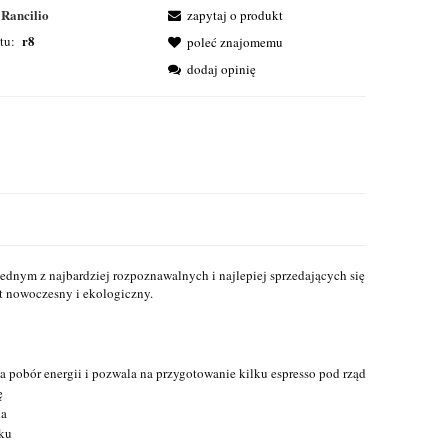
Rancilio
zapytaj o produkt
r8
tu:
poleć znajomemu
dodaj opinię
 jednym z najbardziej rozpoznawalnych i najlepiej sprzedających się
st nowoczesny i ekologiczny.
za pobór energii i pozwala na przygotowanie kilku espresso pod rząd
ę
ia
iku