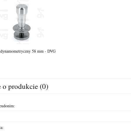
 dynamometryczny 58 mm - DVG
 o produkcie (0)
seudonim:
a: