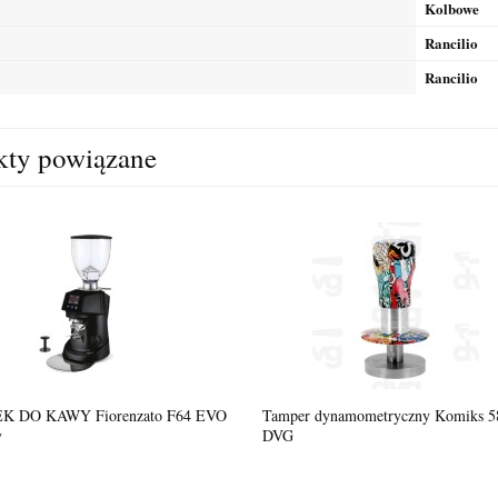
Kolbowe
Rancilio
Rancilio
kty powiązane
 Purple Rain 250g
Kawa Lavazza Qualita ORO Moutain Gro
250g
19,90 zł
powiad
dostępn
16,18 zł
 DO KAWY Fiorenzato F64 EVO
Tamper dynamometryczny Komiks 5
y
DVG