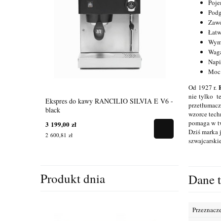
Poje
Podg
Zawó
Łatw
Wymi
Waga
Napi
Moc
Od 1927 r.
nie tylko t
Ekspres do kawy RANCILIO SILVIA E V6 -
przetłumacz
black
wzorce tech
pomaga w tw
3 199,00 zł
Dziś marka 
2 600,81 zł
szwajcarski
Produkt dnia
Dane 
Przeznacz