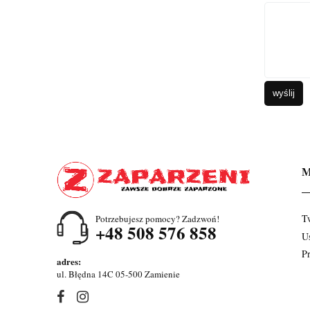
wyślij
M
T
Potrzebujesz pomocy? Zadzwoń!
+48 508 576 858
U
P
adres:
ul. Błędna 14C 05-500 Zamienie