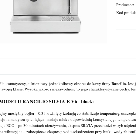
Producent:
Kod produk
Rancilio
ółautomatyczny, ciśnieniowy, jednokolbowy ekspres do kawy firmy
. Jest
 swojej klasie. Wysoka jakość i niezawodność to jego charakterystyczne cechy. Je
ODELU RANCILIO SILVIA E V6 - black:
jny mosiężny bojler – 0,3 l. owinięty izolacją co stabilizuje temperaturę, oszczęd
esjonalna dysza spieniająca - nadaje mleku odpowiednią konsystencję i temperatur
cja ECO – po 30 minutach nieużywania, ekspres SILVIA przechodzi w tryb uśpien
a wibracyjna – zabezpiecza ekspres przed uszkodzeniem przy braku wody zbiorn