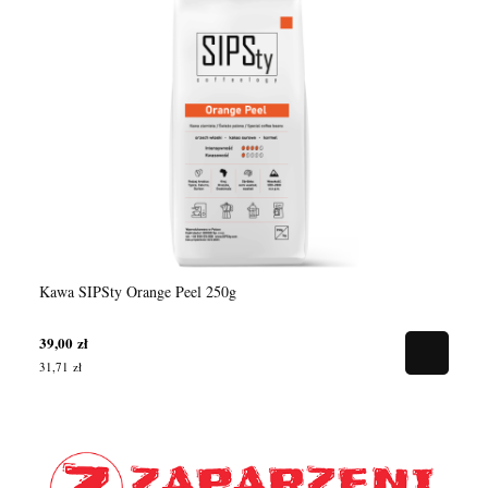
Kawa SIPSty Orange Peel 250g
Ka
39,00 zł
39
31,71 zł
31,