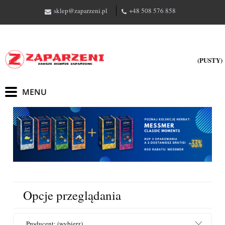
sklep@zaparzeni.pl
+48 508 576 858
(PUSTY)
Opcje przeglądania
Producent: (wybierz)