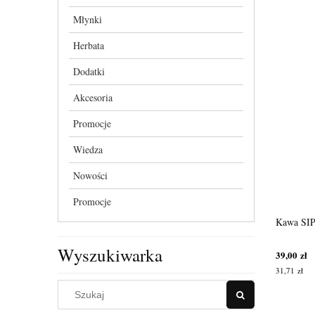
Młynki
Herbata
Dodatki
Akcesoria
Promocje
Wiedza
Nowości
Promocje
Ekspres do kawy RANCILIO SILVIA E V6 -
Kawa SIP
black
Wyszukiwarka
3 199,00 zł
39,00 zł
2 600,81 zł
31,71 zł