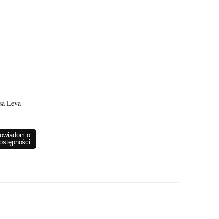
sa Leva
owiadom o
ostępności