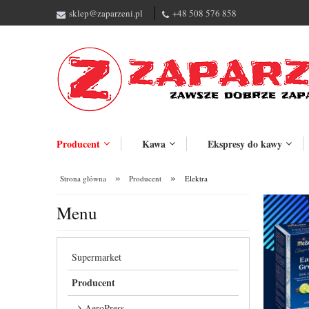
sklep@zaparzeni.pl
+48 508 576 858
Producent
Kawa
Ekspresy do kawy
»
»
Strona główna
Producent
Elektra
Menu
Supermarket
Producent
AeroPress