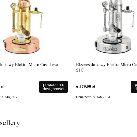
do kawy Elektra Micro Casa Leva
Ekspres do kawy Elektra Micro Ca
S1C
powiadom o
p
 zł
6 579,00 zł
dostępności
d
:
Cena netto:
5 348,78 zł
5 348,78 zł
sellery