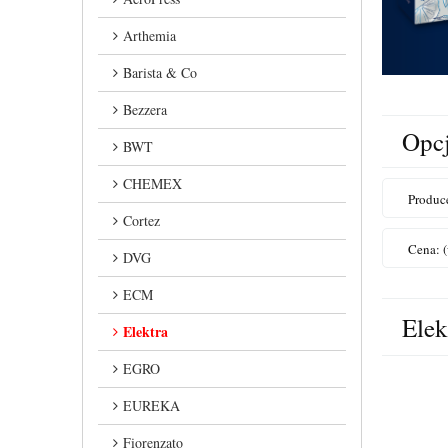
Arthemia
Barista & Co
Bezzera
Opcj
BWT
CHEMEX
Produce
Cortez
Cena: 
DVG
ECM
Elek
Elektra
EGRO
EUREKA
Fiorenzato