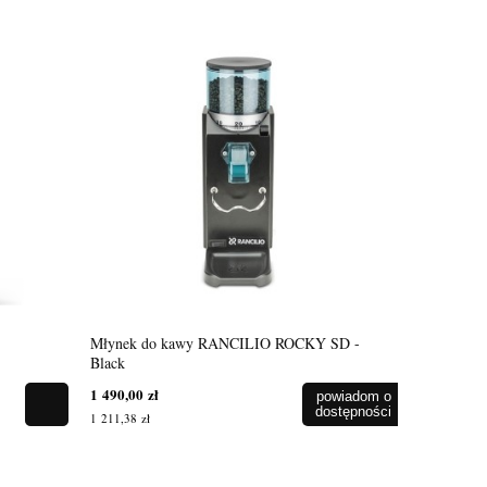
Młynek do kawy RANCILIO ROCKY SD -
Black
1 490,00 zł
powiadom o
dostępności
1 211,38 zł