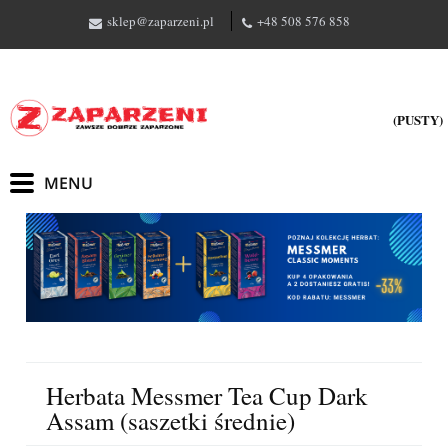
sklep@zaparzeni.pl
+48 508 576 858
(PUSTY)
Herbata Messmer Tea Cup Dark
Assam (saszetki średnie)