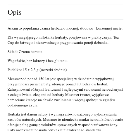
Opis
Assam to popularna czarna herbata o mocnej, słodowo - korzennej nucie.
Dla wymagającego miłośnika herbaty, porcjowana w praktycznym Tea
Cup do łatwego i niezawodnego przygotowania porcji dzbanka.
Skład: Czarna herbata
Wegańskie, bez laktozy i bez glutenu.
Pudełko: 15 x 2,3 g (saszetki średnie)
Messmer od ponad 150 lat jest specjalistą w dziedzinie wyjątkowej
przyjemności picia herbaty, oferując ponad 80 rodzajów herbat.
Zainspirowani różnymi kulturami i najlepszymi surowcami herbacianymi
z całego świata, eksperci od herbaty Messmer tworzą wyjątkowe
herbaciane kreacje na chwile zwolnienia i więcej spokoju w zgiełku
codziennego życia.
Herbata jest darem natury i wymaga zrównoważonego wykorzystania
zasobów naturalnych. Messmer to niemiecka marka herbat, która obecnie
oferuje pełną gamę produktów uprawianych w sposób zrównoważony.
Cały asortyment posiada certyfikat niezależnego standardu