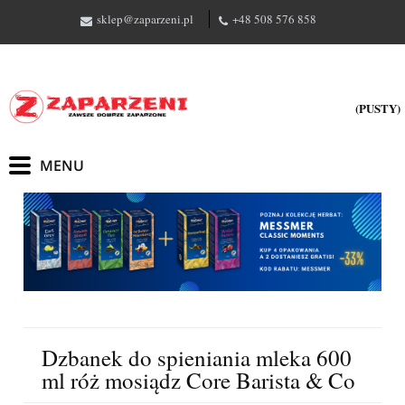
sklep@zaparzeni.pl
+48 508 576 858
(PUSTY)
Dzbanek do spieniania mleka 600
ml róż mosiądz Core Barista & Co