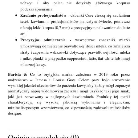
uchwyt i aby palce nie dotykały głównego korpusu
podczas spieniania.
Zaufanie profesjonalistów
- dzbanki Core cieszą się zaufaniem
setek kawiarni i profesjonalistów na całym świecie, ponieważ
oferują lekki korpus (0,7 mm) z precyzyjnym nalewaniem do latte
art.
Precyzyjne odmierzanie
- wewnętrzne znaczniki miarki
umożliwiają odmierzenie prawidłowej ilości mleka, co zmniejsza
straty i zapewnia wskazówki dotyczące prawidłowej ilości mleka
i mikropianki w przypadku cappuccino, latte, flat white lub innej
mlecznej kawy.
Barista & Co
to brytyjska marka, założona w 2013 roku przez
małżeństwo – Jamesa i Louise Gray. Celem pary było stworzenie
wysokiej jakości akcesoriów do parzenia kawy, aby każdy mógł zaparzyć
aromatyczny napój w domowym zaciszu i mógł uzyskać taki jego smak,
jaki jest serwowany w najlepszych kawiarniach. Produkty tej marki
charakteryzują się wysoką jakością wykonania i eleganckim,
minimalistycznym wzornictwem, co z pewnością zadowoli miłośników
designu.
Opinie o produkcie (0)