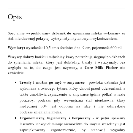
Opis
dzbanek do spieniania mleka
Specjalnie wyprofilowany
wykonany ze
stali nierdzewnej pokrytej wytrzymałym tytanowym wykończeniem.
Wymiary:
wysokość: 10,5 cm x średnica dna: 9 cm, pojemność 600 ml
Wszyscy dobrzy bariści i miłośnicy kawy potrzebują sięgnąć po dzbanek
do spieniania mleka, który jest dokładny, trwały i wytrzymały, bez
Core Milk Pitcher
względu na to, do czego jest używany, a
nie
zawiedzie.
Trwały i można go myć w zmywarce
- powłoka dzbanka jest
wykonana z twardego tytanu, który chroni przed uderzeniami, a
także umożliwia czyszczenie w zmywarce (górna półka) w razie
potrzeby, podczas gdy wewnętrzna stal nierdzewna klasy
medycznej 304 jest odporna na rdzę i nie odpryskuje
podczas spieniania mleka.
Ergonomiczny, higieniczny i bezpieczny
- w pełni spawany
laserowo uchwyt eliminuje niemożliwe do umycia szczeliny i jest
zaprojektowany ergonomicznie, by stanowił wygodny