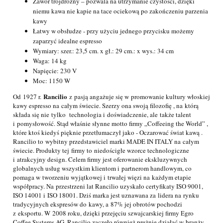
Zawór trójdrożny – pozwala na utrzymanie czystości, dzięki
niemu kawa nie kapie na tace ociekową po zakończeniu parzenia
kawy
Łatwy w obsłudze - przy użyciu jednego przycisku możemy
zaparzyć idealne espresso
Wymiary: szer.: 23,5 cm. x gł.: 29 cm.: x wys.: 34 cm
Waga: 14 kg
Napięcie: 230 V
Moc: 1150 W
Rancilio
Od 1927 r.
z pasją angażuje się w promowanie kultury włoskiej
kawy espresso na całym świecie. Szerzy ona swoją filozofię , na którą
składa się nie tylko technologia i doświadczenie, ale także talent
i pomysłowość. Stąd właśnie słynne motto firmy „Coffeeing the World” ,
które ktoś kiedyś pięknie przetłumaczył jako - Oczarować świat kawą .
Rancilio to wybitny przedstawiciel marki MADE IN ITALY na całym
świecie. Produkty tej firmy to niedościgłe wzorce technologiczne
i atrakcyjny design. Celem firmy jest oferowanie ekskluzywnych
globalnych usług wszystkim klientom i partnerom handlowym, co
pomaga w tworzeniu wyjątkowej i trwałej więzi na każdym etapie
współpracy. Na przestrzeni lat Rancilio uzyskało certyfikaty ISO 9001,
ISO 14001 i ISO 18001. Dziś marka jest uznawana za lidera na rynku
tradycyjnych ekspresów do kawy, a 87% jej obrotów pochodzi
z eksportu. W 2008 roku, dzięki przejęciu szwajcarskiej firmy Egro
Coffee Systems AG, Rancilio zaczęło również prężnie działać w branży