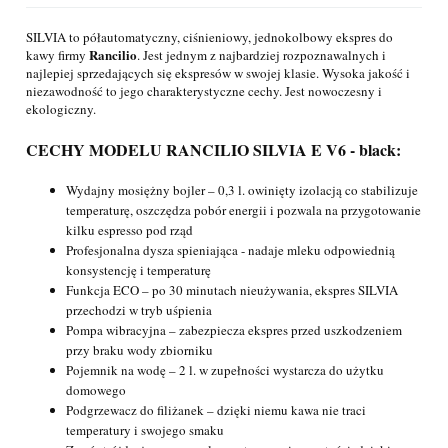
SILVIA to półautomatyczny, ciśnieniowy, jednokolbowy ekspres do
Rancilio
kawy firmy
. Jest jednym z najbardziej rozpoznawalnych i
najlepiej sprzedających się ekspresów w swojej klasie. Wysoka jakość i
niezawodność to jego charakterystyczne cechy. Jest nowoczesny i
ekologiczny.
CECHY MODELU RANCILIO SILVIA E V6 - black:
Wydajny mosiężny bojler – 0,3 l. owinięty izolacją co stabilizuje
temperaturę, oszczędza pobór energii i pozwala na przygotowanie
kilku espresso pod rząd
Profesjonalna dysza spieniająca - nadaje mleku odpowiednią
konsystencję i temperaturę
Funkcja ECO – po 30 minutach nieużywania, ekspres SILVIA
przechodzi w tryb uśpienia
Pompa wibracyjna – zabezpiecza ekspres przed uszkodzeniem
przy braku wody zbiorniku
Pojemnik na wodę – 2 l. w zupełności wystarcza do użytku
domowego
Podgrzewacz do filiżanek – dzięki niemu kawa nie traci
temperatury i swojego smaku